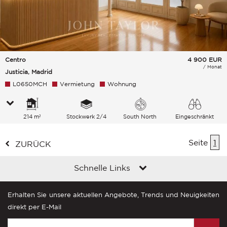
Centro
4 900
EUR
/ Monat
Justicia, Madrid
L0650MCH
Vermietung
Wohnung
214 m²
Stockwerk 2/4
South North
Eingeschränkt
Stadt
Seite
1
ZURÜCK
Schnelle Links
Erhalten Sie unsere aktuellen Angebote, Trends und Neuigkeiten
direkt per E-Mail