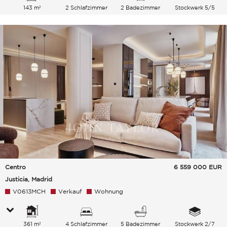
143 m²
2 Schlafzimmer
2 Badezimmer
Stockwerk 5/5
Centro
6 559 000
EUR
Justicia, Madrid
V0613MCH
Verkauf
Wohnung
361 m²
4 Schlafzimmer
5 Badezimmer
Stockwerk 2/7