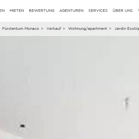
EN
MIETEN
BEWERTUNG
AGENTUREN
SERVICES
ÜBER UNS
Fürstentum Monaco
>
Verkauf
>
Wohnung/apartment
>
Jardin Exoti