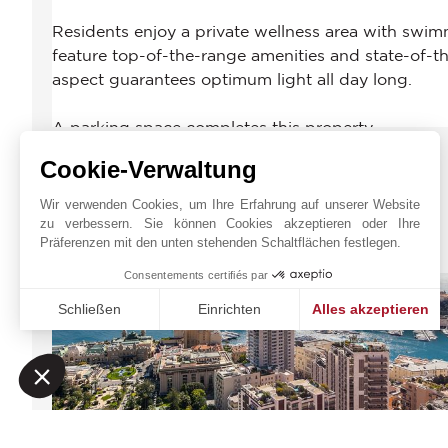
Cookie-Verwaltung
Wir verwenden Cookies, um Ihre Erfahrung auf unserer Website
zu verbessern. Sie können Cookies akzeptieren oder Ihre
JOHN TAYLOR MONACO
Präferenzen mit den unten stehenden Schaltflächen festlegen.
Consentements certifiés par
Schließen
Einrichten
Alles akzeptieren
Einwilligungsmanagementplattform: Passen Sie Ihre Option
Axeptio consent
Unsere Plattform ermöglicht es Ihnen, Ihre Datenschutzeinst