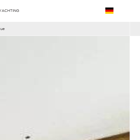
YACHTING
que