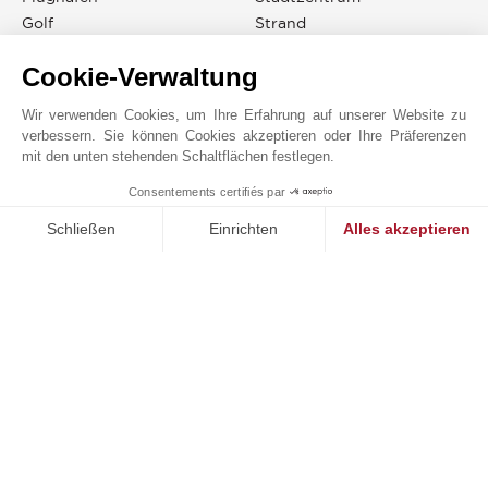
Golf
Strand
Grundschule
Straßenbahn
Cookie-Verwaltung
Läden
Supermarkt
Mittelschule
Tagesstätte
Wir verwenden Cookies, um Ihre Erfahrung auf unserer Website zu
Öffentlicher Parkplatz
TGV Bahnhof
verbessern. Sie können Cookies akzeptieren oder Ihre Präferenzen
Park
mit den unten stehenden Schaltflächen festlegen.
Consentements certifiés par
1
MAKE ENQUIRY
Schließen
Einrichten
Alles akzeptieren
JOHN TAYLOR BORDEAUX
Einwilligungsmanagementplattform: Passen Sie Ihre Optionen 
Axeptio consent
Unsere Plattform ermöglicht es Ihnen, Ihre Datenschutzeinstell