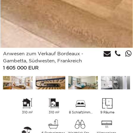
Anwesen zum Verkauf Bordeaux -
Gambetta, Südwesten, Frankreich
1 605 000
EUR
310 m²
310 m²
8 Schlafzimmer
9 Räume
6 Badezimmer
Weitblick Stadt
Klimaanlage