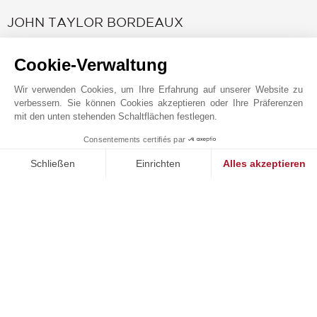
JOHN TAYLOR BORDEAUX
Cookie-Verwaltung
Wir verwenden Cookies, um Ihre Erfahrung auf unserer Website zu
verbessern. Sie können Cookies akzeptieren oder Ihre Präferenzen
mit den unten stehenden Schaltflächen festlegen.
Consentements certifiés par
1
MAKE ENQUIRY
Schließen
Einrichten
Alles akzeptieren
Einwilligungsmanagementplattform: Passen Sie Ihre Optionen 
Axeptio consent
Online-Anfrage
Unsere Plattform ermöglicht es Ihnen, Ihre Datenschutzeinstell
+33 5 57 99 48 29
Auf der Karte anzeigen
Sud Ouest Résidences
51 Cours Georges Clemenceau
33000
BORDEAUX