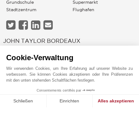
Grundschule
Supermarkt
Stadtzentrum
Flughafen
JOHN TAYLOR BORDEAUX
Cookie-Verwaltung
Wir verwenden Cookies, um Ihre Erfahrung auf unserer Website zu
verbessern. Sie können Cookies akzeptieren oder Ihre Präferenzen
mit den unten stehenden Schaltflächen festlegen.
Consentements certifiés par
1
MAKE ENQUIRY
Schließen
Einrichten
Alles akzeptieren
Einwilligungsmanagementplattform: Passen Sie Ihre Optionen 
Axeptio consent
Unsere Plattform ermöglicht es Ihnen, Ihre Datenschutzeinstell
Online-Anfrage
+33 5 57 99 48 29