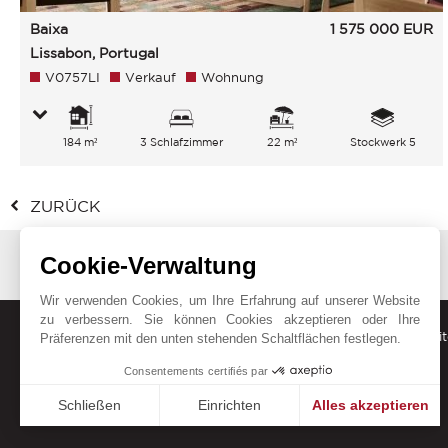
Baixa
1 575 000
EUR
Lissabon, Portugal
V0757LI
Verkauf
Wohnung
184 m²
3 Schlafzimmer
22 m²
Stockwerk 5
ZURÜCK
Cookie-Verwaltung
Wir verwenden Cookies, um Ihre Erfahrung auf unserer Website
zu verbessern. Sie können Cookies akzeptieren oder Ihre
Erhalten Sie unsere aktuellen Angebote, Trends und Neuigkeit
Präferenzen mit den unten stehenden Schaltflächen festlegen.
Consentements certifiés par
Schließen
Einrichten
Alles akzeptieren
Einwilligungsmanagementplattform: Passen Sie Ihre Option
Axeptio consent