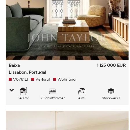
Baixa
1 125 000
EUR
Lissabon, Portugal
V0761LI
Verkauf
Wohnung
140 m²
2 Schlafzimmer
4 m²
Stockwerk 1