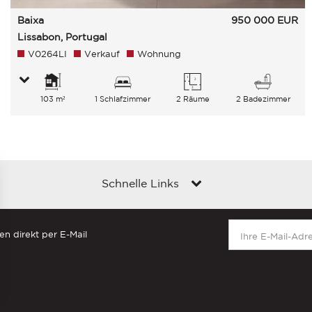
Baixa
950 000
EUR
Lissabon, Portugal
V0264LI
Verkauf
Wohnung
103 m²
1 Schlafzimmer
2 Räume
2 Badezimmer
Schnelle Links
en direkt per E-Mail
en an