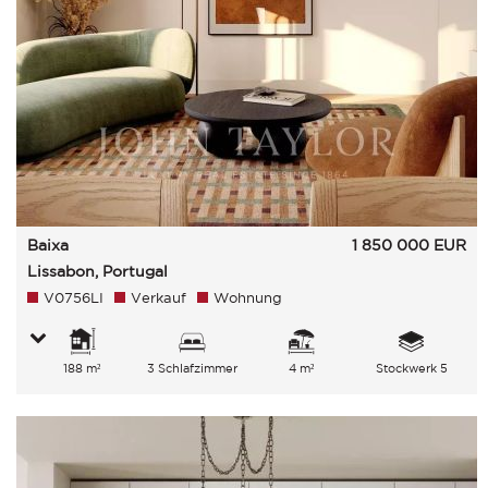
Baixa
1 850 000
EUR
Lissabon, Portugal
V0756LI
Verkauf
Wohnung
188 m²
3 Schlafzimmer
4 m²
Stockwerk 5