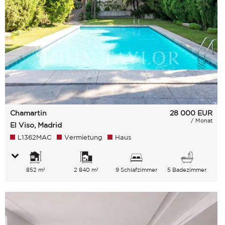
Chamartin
28 000
EUR
/ Monat
El Viso, Madrid
L1362MAC
Vermietung
Haus
852 m²
2 840 m²
9 Schlafzimmer
5 Badezimmer