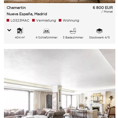
Chamartin
6 800
EUR
/ Monat
Nueva España, Madrid
L0323MAC
Vermietung
Wohnung
404 m²
4 Schlafzimmer
3 Badezimmer
Stockwerk 4/5