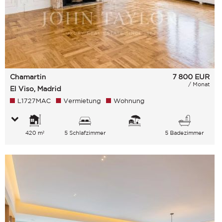
Chamartin
7 800
EUR
/ Monat
El Viso, Madrid
L1727MAC
Vermietung
Wohnung
420 m²
5 Schlafzimmer
5 Badezimmer