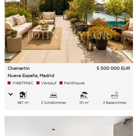
Chamartin
5 500 000
EUR
Nueva España, Madrid
V1667MAC
Verkauf
Penthouse
487 m²
3 Schlafzimmer
151 m²
3 Badezimmer