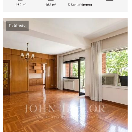
462 m²
462 m²
3 Schlafzimmer
Exklusiv