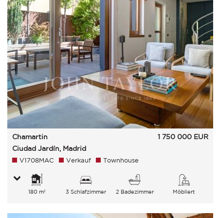
Chamartin
1 750 000
EUR
Ciudad Jardín, Madrid
V1708MAC
Verkauf
Townhouse
180 m²
3 Schlafzimmer
2 Badezimmer
Möbliert