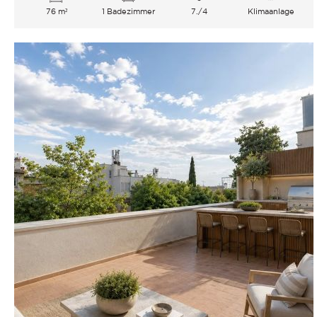
76 m²
1 Badezimmer
7./4
Klimaanlage