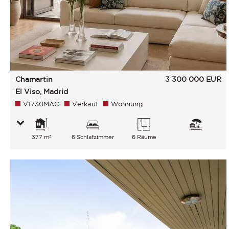
Chamartin
3 300 000
EUR
El Viso, Madrid
V1730MAC
Verkauf
Wohnung
377 m²
6 Schlafzimmer
6 Räume