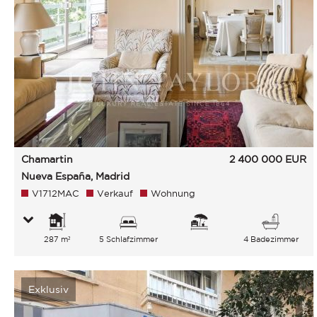
Chamartin
2 400 000
EUR
Nueva España, Madrid
V1712MAC
Verkauf
Wohnung
287 m²
5 Schlafzimmer
4 Badezimmer
Exklusiv