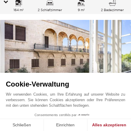
164 m²
2 Schlafzimmer
9 m²
2 Badezimmer
Cookie-Verwaltung
Wir verwenden Cookies, um Ihre Erfahrung auf unserer Website zu
verbessern. Sie können Cookies akzeptieren oder Ihre Präferenzen
Palma De Mallorca
4 000
EUR
mit den unten stehenden Schaltflächen festlegen.
/ Monat
Casco Antiguo, Mallorca
1
Consentements certifiés par
L1682PM
Vermietung
Wohnung
Schließen
Einrichten
Alles akzeptieren