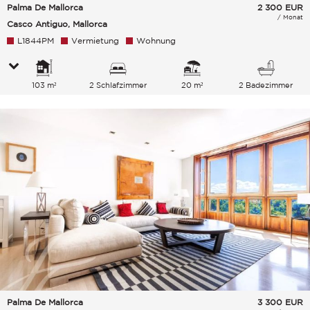
Palma De Mallorca
2 300
EUR
/ Monat
Casco Antiguo, Mallorca
L1844PM
Vermietung
Wohnung
103 m²
2 Schlafzimmer
20 m²
2 Badezimmer
Palma De Mallorca
3 300
EUR