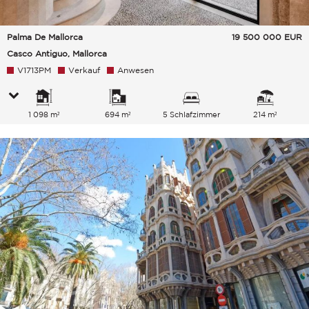
Palma De Mallorca
19 500 000
EUR
Casco Antiguo, Mallorca
V1713PM
Verkauf
Anwesen
1 098 m²
694 m²
5 Schlafzimmer
214 m²