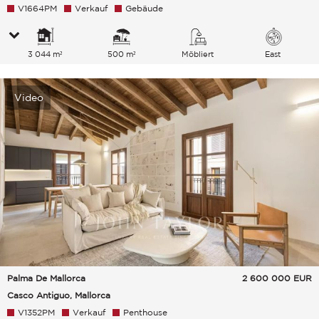
V1664PM
Verkauf
Gebäude
3 044 m²
500 m²
Möbliert
East
Video
Palma De Mallorca
2 600 000
EUR
Casco Antiguo, Mallorca
V1352PM
Verkauf
Penthouse