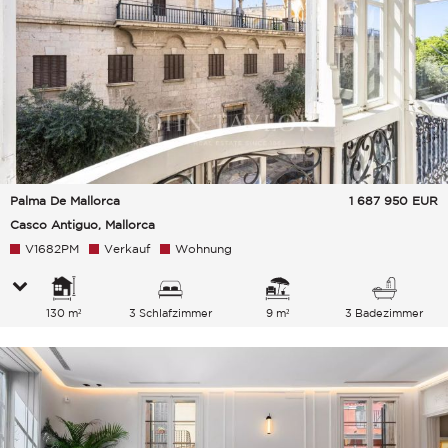
Palma De Mallorca
1 687 950
EUR
Casco Antiguo, Mallorca
V1682PM
Verkauf
Wohnung
130 m²
3 Schlafzimmer
9 m²
3 Badezimmer