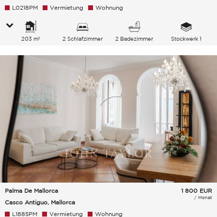
L0218PM
Vermietung
Wohnung
203 m²
2 Schlafzimmer
2 Badezimmer
Stockwerk 1
Palma De Mallorca
1 800
EUR
/ Monat
Casco Antiguo, Mallorca
L1885PM
Vermietung
Wohnung