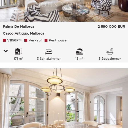
Palma De Mallorca
2 590 000
EUR
Casco Antiguo, Mallorca
V1156PM
Verkauf
Penthouse
171 m²
3 Schlafzimmer
13 m²
3 Badezimmer