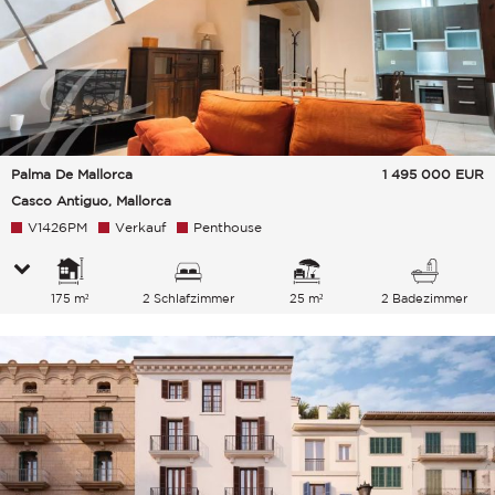
Palma De Mallorca
1 495 000
EUR
Casco Antiguo, Mallorca
V1426PM
Verkauf
Penthouse
175 m²
2 Schlafzimmer
25 m²
2 Badezimmer