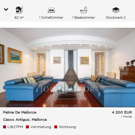
82 m²
1 Schlafzimmer
1 Badezimmer
Stockwerk 2
Palma De Mallorca
4 200
EUR
/ Monat
Casco Antiguo, Mallorca
L1827PM
Vermietung
Wohnung