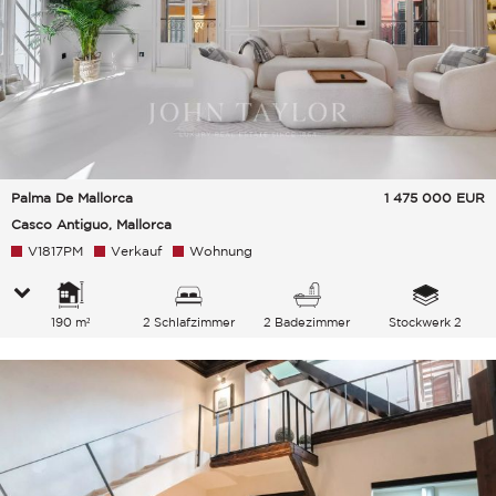
Palma De Mallorca
1 475 000
EUR
Casco Antiguo, Mallorca
V1817PM
Verkauf
Wohnung
190 m²
2 Schlafzimmer
2 Badezimmer
Stockwerk 2