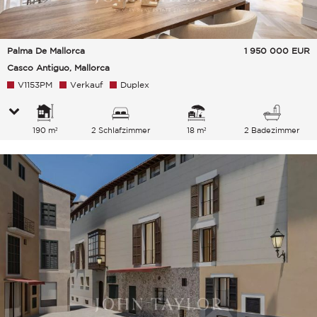
Palma De Mallorca
1 950 000
EUR
Casco Antiguo, Mallorca
V1153PM
Verkauf
Duplex
190 m²
2 Schlafzimmer
18 m²
2 Badezimmer