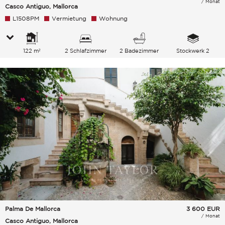
/ Monat
Casco Antiguo, Mallorca
L1508PM
Vermietung
Wohnung
122 m²
2 Schlafzimmer
2 Badezimmer
Stockwerk 2
Palma De Mallorca
3 600
EUR
/ Monat
Casco Antiguo, Mallorca