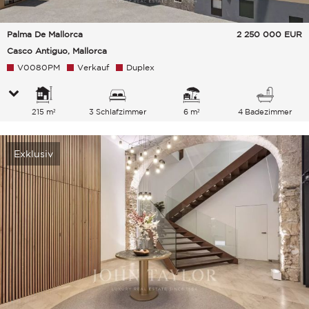
Palma De Mallorca
2 250 000
EUR
Casco Antiguo, Mallorca
V0080PM
Verkauf
Duplex
215 m²
3 Schlafzimmer
6 m²
4 Badezimmer
Exklusiv