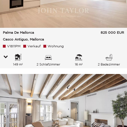
Palma De Mallorca
825 000
EUR
Casco Antiguo, Mallorca
V1811PM
Verkauf
Wohnung
149 m²
2 Schlafzimmer
16 m²
2 Badezimmer