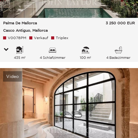
Palma De Mallorca
3 250 000
EUR
Casco Antiguo, Mallorca
V0078PM
Verkauf
Triplex
435 m²
4 Schlafzimmer
100 m²
4 Badezimmer
Video