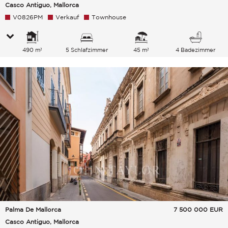
Casco Antiguo, Mallorca
V0826PM
Verkauf
Townhouse
490 m²
5 Schlafzimmer
45 m²
4 Badezimmer
Palma De Mallorca
7 500 000
EUR
Casco Antiguo, Mallorca