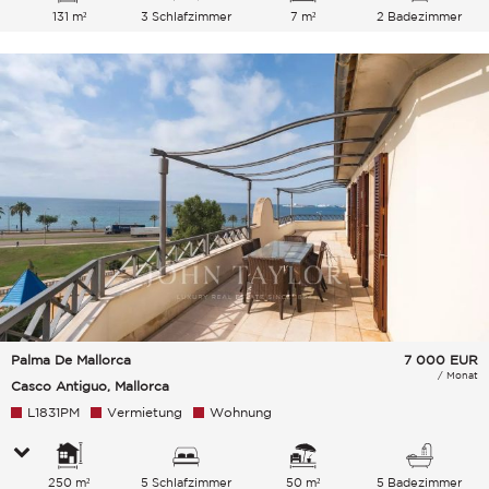
131 m²
3 Schlafzimmer
7 m²
2 Badezimmer
Palma De Mallorca
7 000
EUR
/ Monat
Casco Antiguo, Mallorca
L1831PM
Vermietung
Wohnung
250 m²
5 Schlafzimmer
50 m²
5 Badezimmer