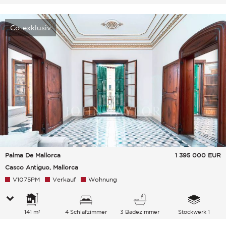
Co-exklusiv
Palma De Mallorca
1 395 000
EUR
Casco Antiguo, Mallorca
V1075PM
Verkauf
Wohnung
141 m²
4 Schlafzimmer
3 Badezimmer
Stockwerk 1