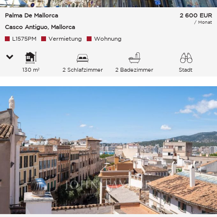
Palma De Mallorca
2 600
EUR
/ Monat
Casco Antiguo, Mallorca
L1575PM
Vermietung
Wohnung
130 m²
2 Schlafzimmer
2 Badezimmer
Stadt