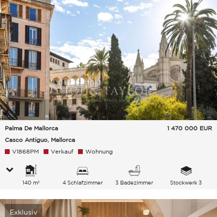
Palma De Mallorca
1 470 000
EUR
Casco Antiguo, Mallorca
V1868PM
Verkauf
Wohnung
140 m²
4 Schlafzimmer
3 Badezimmer
Stockwerk 3
Exklusiv