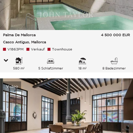
Palma De Mallorca
4 500 000
EUR
Casco Antiguo, Mallorca
V1863PM
Verkauf
Townhouse
580 m²
5 Schlafzimmer
18 m²
8 Badezimmer
Video