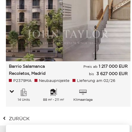
Barrio Salamanca
1 217 000
EUR
Preis ab
Recoletos, Madrid
3 627 000 EUR
bis
P2379MA
Neubauprojekte
Lieferung am 02/26
14 Units
88 m² - 211 m²
Klimaanlage
ZURÜCK