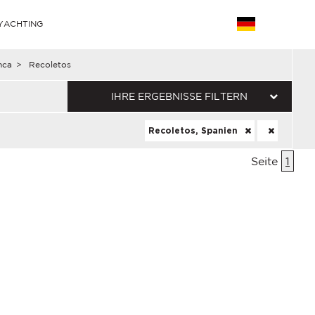
YACHTING
nca
>
Recoletos
IHRE ERGEBNISSE FILTERN
Recoletos, Spanien
Seite
1