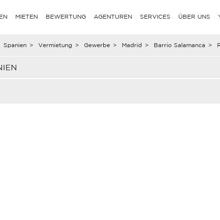
EN
MIETEN
BEWERTUNG
AGENTUREN
SERVICES
ÜBER UNS
Spanien
>
Vermietung
>
Gewerbe
>
Madrid
>
Barrio Salamanca
>
NIEN