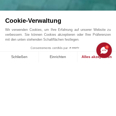
Cookie-Verwaltung
Wir verwenden Cookies, um Ihre Erfahrung auf unserer Website zu
verbessern. Sie können Cookies akzeptieren oder Ihre Präferenzen
mit den unten stehenden Schaltflächen festlegen.
Luxus-Finca in Alaró
1
Consentements certifiés par
John Taylor Palma de Mallorca - L1503PM
Schließen
Einrichten
Alles akzeptieren
Einwilligungsmanagementplattform: Passen Sie Ihre Optionen 
Axeptio consent
Unsere Plattform ermöglicht es Ihnen, Ihre Datenschutzeinstell
UNSERE ERFOLGE
VERKAUFT
V
PALMA DE MALLORCA, SON ESPANYOLET, MALLORCA
en