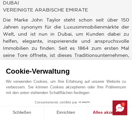
DUBAI
VEREINIGTE ARABISCHE EMIRATE
Die Marke John Taylor steht schon seit über 150
Jahren synonym für die Luxusimmobilienmärkte der
Welt, und ist nun in Dubai, um Kunden dabei zu
helfen, elegante, inspirierende und anspruchsvolle
Immobilien zu finden. Seit es 1864 zum ersten Mal
seine Tore öffnete, ist dieses Traditionsunternehmen,
welches einst Häuser für die wohlhabenden Bewohner
der Französischen Riviera fand, über seine Ursprünge
Cookie-Verwaltung
hinausgewachsen und zur ersten Wahl weltweit für
Wir verwenden Cookies, um Ihre Erfahrung auf unserer Website zu
ausgewählte Kunden geworden, die Immobilien an
verbessern. Sie können Cookies akzeptieren oder Ihre Präferenzen
angesehenen Standorten überall auf der Welt
mit den unten stehenden Schaltflächen festlegen.
erwerben, verkaufen oder mieten möchten.
Consentements certifiés par
1
MAKE ENQUIRY
Dubai ist einer der erstrebenswertesten Märkte
Schließen
Einrichten
Alles akzeptieren
weltweit, daher ist es nur passend, dass Käufer und
Einwilligungsmanagementplattform: Passen Sie Ihre Optionen 
Axeptio consent
Verkäufer hier nun von der Erfahrung, Marktkenntnis
Unsere Plattform ermöglicht es Ihnen, Ihre Datenschutzeinstell