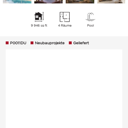
9 946 sq ft
4 Räume
Pool
P0011DU
Neubauprojekte
Geliefert