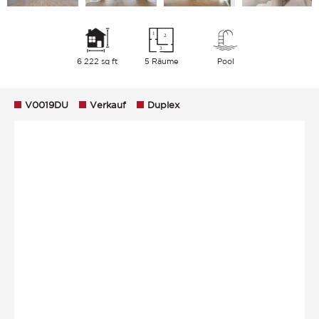
6 222 sq ft
5 Räume
Pool
V0019DU
Verkauf
Duplex