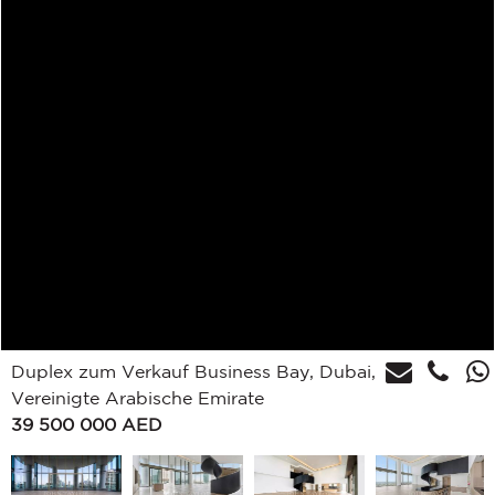
Duplex zum Verkauf Business Bay, Dubai,
Vereinigte Arabische Emirate
39 500 000
AED