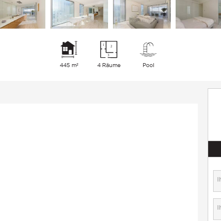
445 m²
4 Räume
Pool