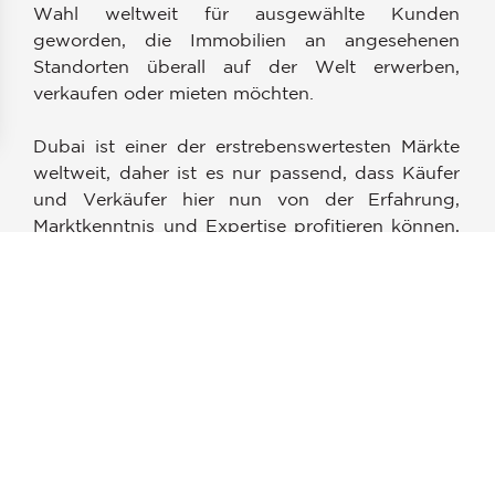
Wahl weltweit für ausgewählte Kunden
geworden, die Immobilien an angesehenen
Standorten überall auf der Welt erwerben,
verkaufen oder mieten möchten.
Dubai ist einer der erstrebenswertesten Märkte
en an
weltweit, daher ist es nur passend, dass Käufer
ellungen individuell zu gestalten und zu verwalten, um die Einh
und Verkäufer hier nun von der Erfahrung,
Marktkenntnis und Expertise profitieren können,
für die John Taylor bekannt ist. Unter der
Verwaltung von Northgate Real Estate Brokers
bieten wir anspruchsvollen Kunden Zugang zu
unserem umfangreichen Netzwerk von gefragten
Wohn- und Gewerbeimmobilien.
Unsere RERA-registrierten Makler verfügen über
anspruchsvolle professionelle Standards,
fundierte Marktkenntnisse und einen
kundenorientierten Fokus, um Kunden wie Ihnen