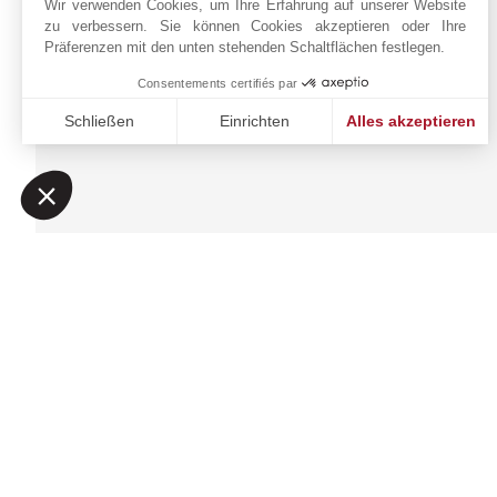
Sidra Tower, Sheikh
Wir verwenden Cookies, um Ihre Erfahrung auf unserer Website
+971 56 188 8367
zu verbessern. Sie können Cookies akzeptieren oder Ihre
Zayed Road
Präferenzen mit den unten stehenden Schaltflächen festlegen.
WhatsApp
DUBAI
VEREINIGTE
Consentements certifiés par
Auf der Karte
ARABISCHE EMIRATE
Schließen
Einrichten
Alles akzeptieren
anzeigen
Einwilligungsmanagementplattform: Passen Sie Ihre Option
Axeptio consent
Unsere Plattform ermöglicht es Ihnen, Ihre Datenschutzeinst