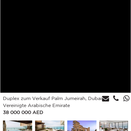
Duplex zum Verkauf Palm Jumeirah, Dubai,
Vereinigte Arabische Emirate
38 000 000
AED