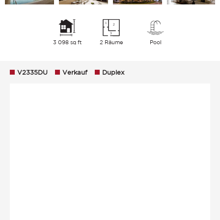
3 098 sq ft
2 Räume
Pool
V2335DU
Verkauf
Duplex