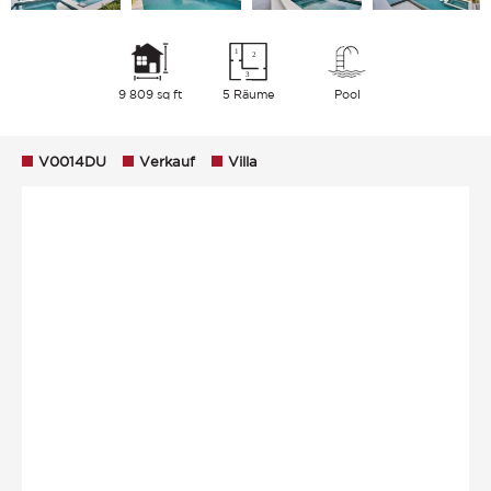
9 809 sq ft
5 Räume
Pool
V0014DU
Verkauf
Villa