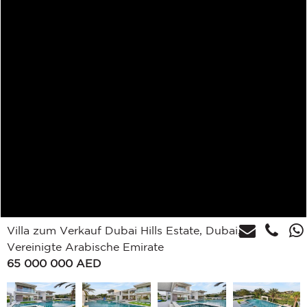
Villa zum Verkauf Dubai Hills Estate, Dubai,
Vereinigte Arabische Emirate
65 000 000
AED