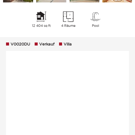
12 404 sq ft
4 Räume
Pool
V0020DU
Verkauf
Villa