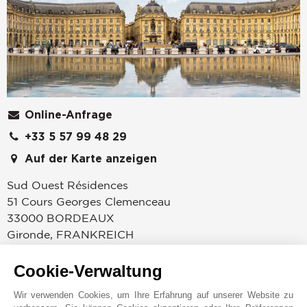
Online-Anfrage
+33 5 57 99 48 29
Auf der Karte anzeigen
Sud Ouest Résidences
51 Cours Georges Clemenceau
33000
BORDEAUX
Gironde
,
FRANKREICH
Im Jahr 1864 entdeckte Sir John Taylor die
Cookie-Verwaltung
Französische Riviera und gründete in Cannes einen
der berühmtesten Namen im Luxusimmobiliensektor.
Wir verwenden Cookies, um Ihre Erfahrung auf unserer Website zu