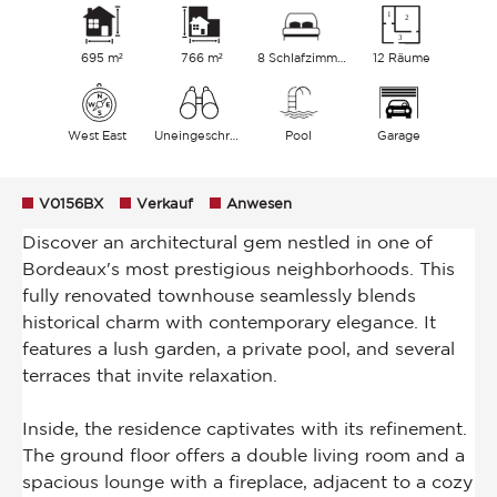
695 m²
766 m²
8 Schlafzimmer
12 Räume
West East
Uneingeschränkt
Pool
Garage
V0156BX
Verkauf
Anwesen