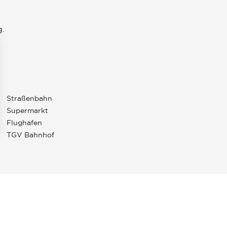
g.
Straßenbahn
Supermarkt
Flughafen
TGV Bahnhof
en an
ellungen individuell zu gestalten und zu verwalten, um die Einh
UX
Im Jahr 1864 entdeckte Sir John Taylor die
Französische Riviera und gründete in Cannes