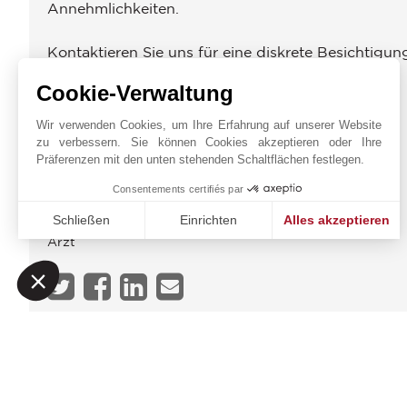
Annehmlichkeiten.
Kontaktieren Sie uns für eine diskrete Besichtigun
Cookie-Verwaltung
ENERGIEDIAGNOSE
Wir verwenden Cookies, um Ihre Erfahrung auf unserer Website
zu verbessern. Sie können Cookies akzeptieren oder Ihre
UMGEBUNG
Präferenzen mit den unten stehenden Schaltflächen festlegen.
Bus
Consentements certifiés par
Läden
Stadtzentrum
Schließen
Einrichten
Alles akzeptieren
Arzt
Einwilligungsmanagementplattform: Passen Sie Ihre Option
Axeptio consent
Unsere Plattform ermöglicht es Ihnen, Ihre Datenschutzeinst
JOHN TAYLOR BORDEA