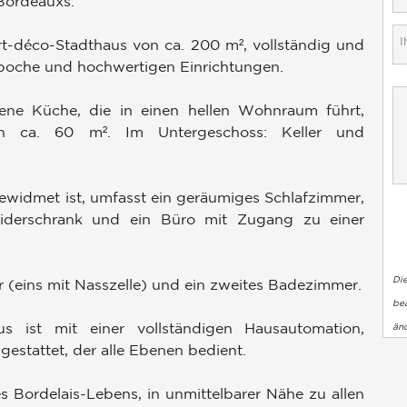
 Bordeauxs.
rt-déco-Stadthaus von ca. 200 m², vollständig und
Epoche und hochwertigen Einrichtungen.
ene Küche, die in einen hellen Wohnraum führt,
von ca. 60 m². Im Untergeschoss: Keller und
ewidmet ist, umfasst ein geräumiges Schlafzimmer,
iderschrank und ein Büro mit Zugang zu einer
Di
 (eins mit Nasszelle) und ein zweites Badezimmer.
bea
s ist mit einer vollständigen Hausautomation,
än
stattet, der alle Ebenen bedient.
s Bordelais-Lebens, in unmittelbarer Nähe zu allen