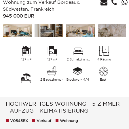
Wohnung zum Verkauf Bordeaux,
Südwesten, Frankreich
945 000
EUR
127 m²
127 m²
2 Schlafzimmer
4 Räume
2 Badezimmer
Stockwerk 4/4
East
HOCHWERTIGES WOHNUNG - 5 ZIMMER
- AUFZUG - KLIMATISIERUNG
V0545BX
Verkauf
Wohnung