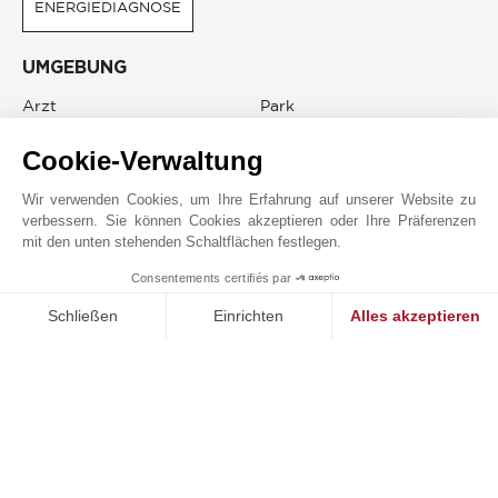
ENERGIEDIAGNOSE
UMGEBUNG
Arzt
Park
Bahnhof
Sportzentrum
Cookie-Verwaltung
Bus
Stadtzentrum
Flughafen
Straßenbahn
Wir verwenden Cookies, um Ihre Erfahrung auf unserer Website zu
Kino
Supermarkt
verbessern. Sie können Cookies akzeptieren oder Ihre Präferenzen
Klink
Taxi
mit den unten stehenden Schaltflächen festlegen.
Läden
TGV Bahnhof
Consentements certifiés par
1
Mittelschule
Theater
MAKE ENQUIRY
Schließen
Einrichten
Alles akzeptieren
Öffentlicher Parkplatz
Universität
Einwilligungsmanagementplattform: Passen Sie Ihre Optionen 
Axeptio consent
Unsere Plattform ermöglicht es Ihnen, Ihre Datenschutzeinstell
JOHN TAYLOR BORDEAUX