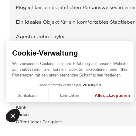
Möglichkeit eines jährlichen Parkausweises in einem
Ein ideales Objekt für ein komfortables Stadtleben 
Agentur John Taylor.
Cookie-Verwaltung
ENERGIEDIAGNOSE
Wir verwenden Cookies, um Ihre Erfahrung auf unserer Website
UMGEBUNG
zu verbessern. Sie können Cookies akzeptieren oder Ihre
Präferenzen mit den unten stehenden Schaltflächen festlegen.
Arzt
Bus
Consentements certifiés par
Flughafen
Schließen
Einrichten
Alles akzeptieren
Kino
Einwilligungsmanagementplattform: Passen Sie Ihre Option
Axeptio consent
Klink
Unsere Plattform ermöglicht es Ihnen, Ihre Datenschutzeinst
Läden
Öffentlicher Parkplatz