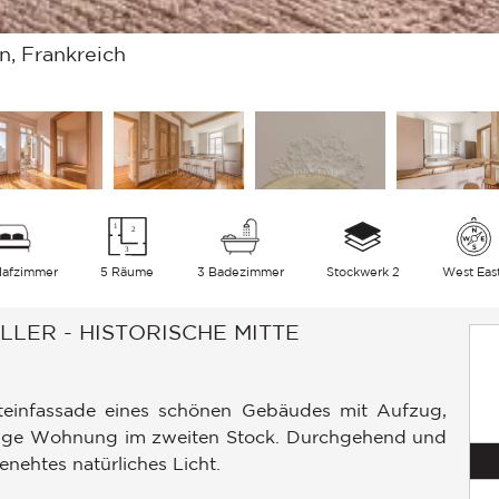
, Frankreich
lafzimmer
5 Räume
3 Badezimmer
Stockwerk 2
West Eas
LER - HISTORISCHE MITTE
Steinfassade eines schönen Gebäudes mit Aufzug,
ruhige Wohnung im zweiten Stock. Durchgehend und
nehtes natürliches Licht.