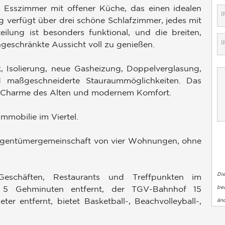
Esszimmer mit offener Küche, das einen idealen
erfügt über drei schöne Schlafzimmer, jedes mit
lung ist besonders funktional, und die breiten,
geschränkte Aussicht voll zu genießen.
ik, Isolierung, neue Gasheizung, Doppelverglasung,
nd maßgeschneiderte Stauraummöglichkeiten. Das
em Charme des Alten und modernem Komfort.
Immobilie im Viertel.
Eigentümergemeinschaft von vier Wohnungen, ohne
Di
Geschäften, Restaurants und Treffpunkten im
bea
t 5 Gehminuten entfernt, der TGV-Bahnhof 15
r entfernt, bietet Basketball-, Beachvolleyball-,
än