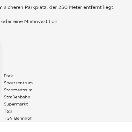
 sicheren Parkplatz, der 250 Meter entfernt liegt.
oder eine Mietinvestition.
Park
Sportzentrum
Stadtzentrum
Straßenbahn
en an
Supermarkt
ellungen individuell zu gestalten und zu verwalten, um die Einh
Taxi
TGV Bahnhof