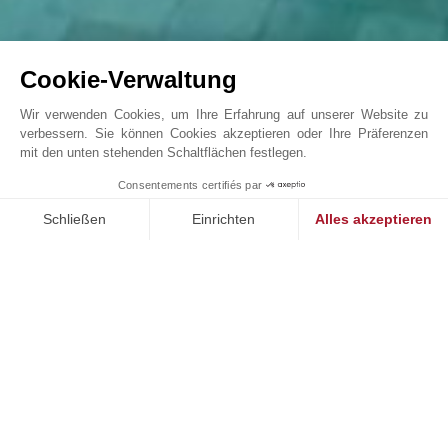
Cookie-Verwaltung
Wir verwenden Cookies, um Ihre Erfahrung auf unserer Website zu
verbessern. Sie können Cookies akzeptieren oder Ihre Präferenzen
mit den unten stehenden Schaltflächen festlegen.
Luxus-Finca in Alaró
Consentements certifiés par
John Taylor Palma de Mallorca - L1503PM
Schließen
Einrichten
Alles akzeptieren
Einwilligungsmanagementplattform: Passen Sie Ihre Optionen 
Axeptio consent
Unsere Plattform ermöglicht es Ihnen, Ihre Datenschutzeinstell
UNSERE ERFOLGE
VERKAUFT
V
PALMA DE MALLORCA, SON ESPANYOLET, MALLORCA
en