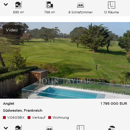
695 m²
766 m²
8 Schlafzimmer
12 Räume
Video
Anglet
1 795 000
EUR
Südwesten, Frankreich
V0605BX
Verkauf
Wohnung