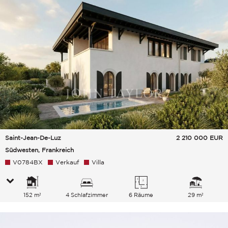
Saint-Jean-De-Luz
2 210 000
EUR
Südwesten, Frankreich
V0784BX
Verkauf
Villa
152 m²
4 Schlafzimmer
6 Räume
29 m²