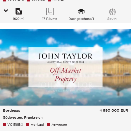
900 m²
17 Räume
Dachgeschoss/1
South
Bordeaux
4 990 000
EUR
Südwesten, Frankreich
V0156BX
Verkauf
Anwesen