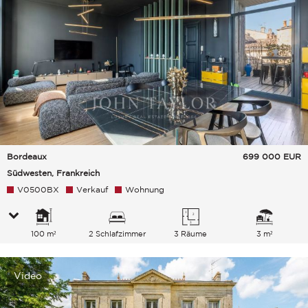
Bordeaux
699 000
EUR
Südwesten, Frankreich
V0500BX
Verkauf
Wohnung
100 m²
2 Schlafzimmer
3 Räume
3 m²
Video