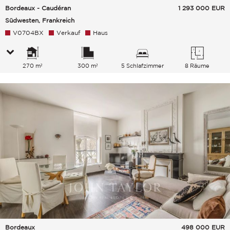
Bordeaux - Caudéran
1 293 000
EUR
Südwesten, Frankreich
V0704BX
Verkauf
Haus
270 m²
300 m²
5 Schlafzimmer
8 Räume
Bordeaux
498 000
EUR