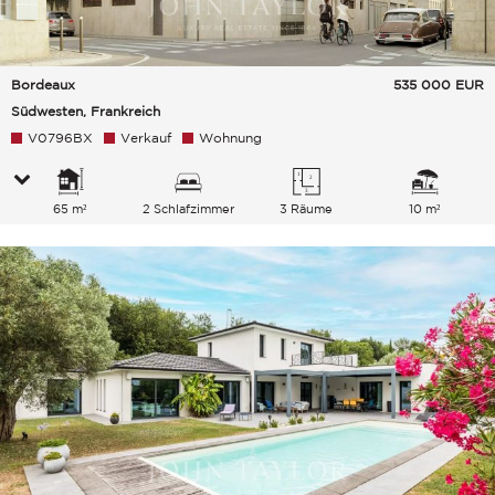
Bordeaux
535 000
EUR
Südwesten, Frankreich
V0796BX
Verkauf
Wohnung
65 m²
2 Schlafzimmer
3 Räume
10 m²