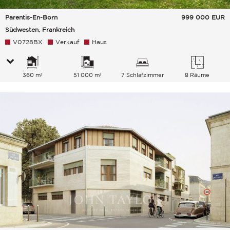
Parentis-En-Born
999 000
EUR
Südwesten, Frankreich
V0728BX
Verkauf
Haus
360 m²
51 000 m²
7 Schlafzimmer
8 Räume