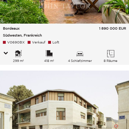
Bordeaux
1 890 000
EUR
Südwesten, Frankreich
V0690BX
Verkauf
Loft
299 m²
418 m²
4 Schlafzimmer
8 Räume