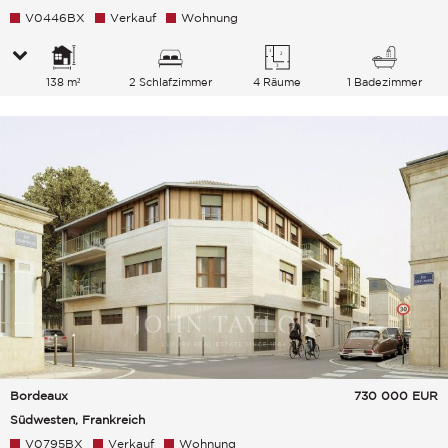
V0446BX
Verkauf
Wohnung
138 m²
2 Schlafzimmer
4 Räume
1 Badezimmer
Bordeaux
730 000
EUR
Südwesten, Frankreich
V0795BX
Verkauf
Wohnung