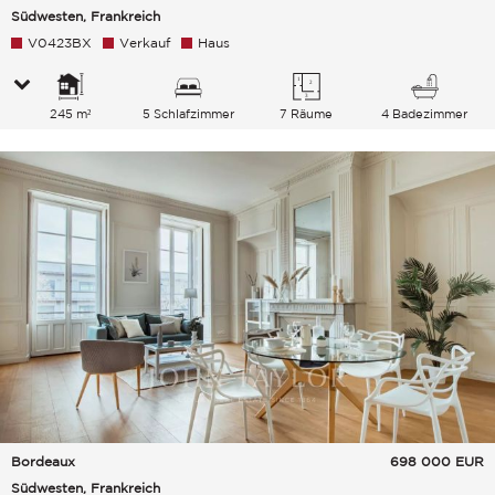
Südwesten, Frankreich
V0423BX
Verkauf
Haus
245 m²
5 Schlafzimmer
7 Räume
4 Badezimmer
Bordeaux
698 000
EUR
Südwesten, Frankreich