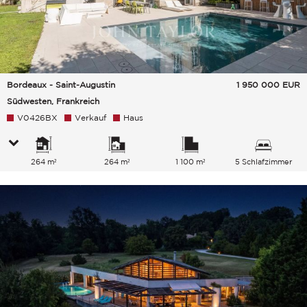
Bordeaux - Saint-Augustin
1 950 000
EUR
Südwesten, Frankreich
V0426BX
Verkauf
Haus
264 m²
264 m²
1 100 m²
5 Schlafzimmer