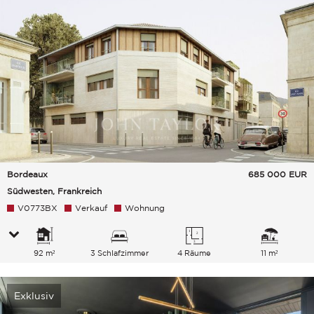
Bordeaux
685 000
EUR
Südwesten, Frankreich
V0773BX
Verkauf
Wohnung
92 m²
3 Schlafzimmer
4 Räume
11 m²
Exklusiv