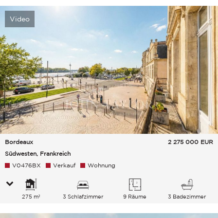
Video
Bordeaux
2 275 000
EUR
Südwesten, Frankreich
V0476BX
Verkauf
Wohnung
275 m²
3 Schlafzimmer
9 Räume
3 Badezimmer