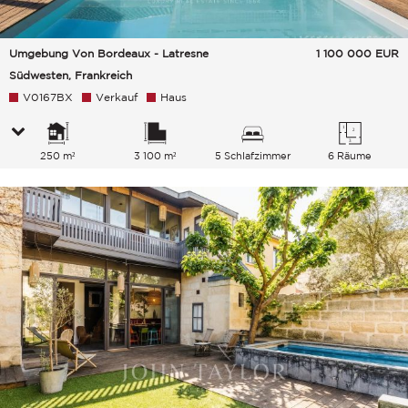
Umgebung Von Bordeaux - Latresne
1 100 000
EUR
Südwesten, Frankreich
V0167BX
Verkauf
Haus
250 m²
3 100 m²
5 Schlafzimmer
6 Räume