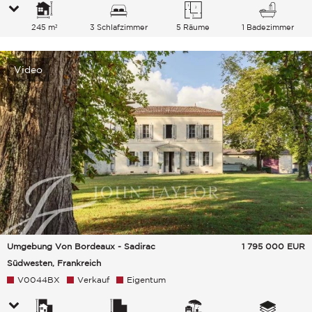
245 m²
3 Schlafzimmer
5 Räume
1 Badezimmer
Video
Umgebung Von Bordeaux - Sadirac
1 795 000
EUR
Südwesten, Frankreich
V0044BX
Verkauf
Eigentum