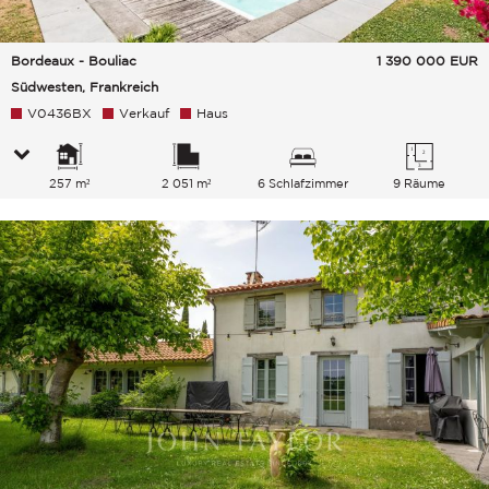
Bordeaux - Bouliac
1 390 000
EUR
Südwesten, Frankreich
V0436BX
Verkauf
Haus
257 m²
2 051 m²
6 Schlafzimmer
9 Räume