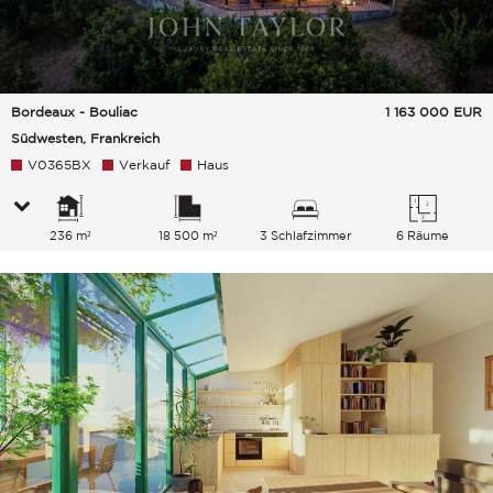
Bordeaux - Bouliac
1 163 000
EUR
Südwesten, Frankreich
V0365BX
Verkauf
Haus
236 m²
18 500 m²
3 Schlafzimmer
6 Räume