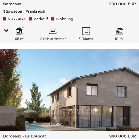
Bordeaux
500 000
EUR
Südwesten, Frankreich
V0774BX
Verkauf
Wohnung
65 m²
2 Schlafzimmer
3 Räume
10 m²
Bordeaux - Le Bouscat
990 000
EUR