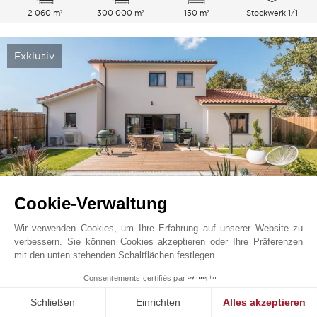
2 060 m²
300 000 m²
150 m²
Stockwerk 1/1
Exklusiv
Cookie-Verwaltung
Wir verwenden Cookies, um Ihre Erfahrung auf unserer Website zu
Mimizan
830 000
EUR
verbessern. Sie können Cookies akzeptieren oder Ihre Präferenzen
Südwesten, Frankreich
mit den unten stehenden Schaltflächen festlegen.
V0477BX
Verkauf
Haus
1
Consentements certifiés par
Schließen
Einrichten
Alles akzeptieren
167 m²
4 Schlafzimmer
6 Räume
2 Badezimmer