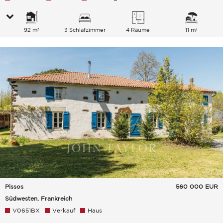
92 m²
3 Schlafzimmer
4 Räume
11 m²
Pissos
560 000
EUR
Südwesten, Frankreich
V0651BX
Verkauf
Haus