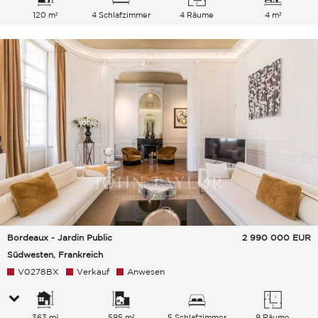
120 m²
4 Schlafzimmer
4 Räume
4 m²
Bordeaux - Jardin Public
2 990 000
EUR
Südwesten, Frankreich
V0278BX
Verkauf
Anwesen
363 m²
595 m²
5 Schlafzimmer
9 Räume