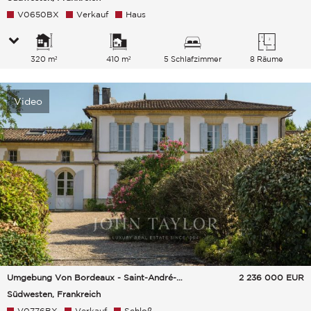
V0650BX
Verkauf
Haus
320 m²
410 m²
5 Schlafzimmer
8 Räume
Video
Umgebung Von Bordeaux - Saint-André-De-Cubzac
2 236 000
EUR
Südwesten, Frankreich
V0776BX
Verkauf
Schloß