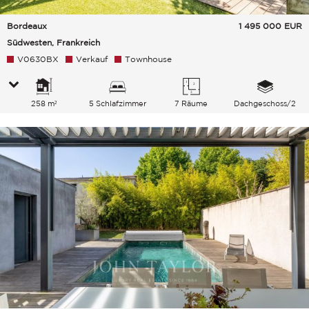
Bordeaux
1 495 000
EUR
Südwesten, Frankreich
V0630BX
Verkauf
Townhouse
258 m²
5 Schlafzimmer
7 Räume
Dachgeschoss/2