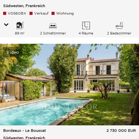
Südwesten, Frankreich
V0560BX
Verkauf
Wohnung
89 m²
2 Schlafzimmer
4 Räume
2 Badezimmer
Video
Bordeaux - Le Bouscat
2 730 000
EUR
Südwesten, Frankreich