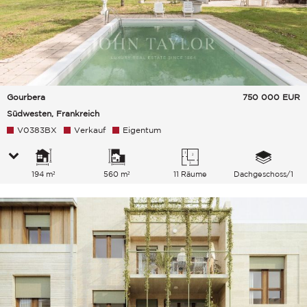
Gourbera
750 000
EUR
Südwesten, Frankreich
V0383BX
Verkauf
Eigentum
194 m²
560 m²
11 Räume
Dachgeschoss/1