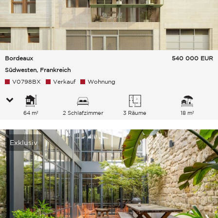
Bordeaux
540 000
EUR
Südwesten, Frankreich
V0798BX
Verkauf
Wohnung
64 m²
2 Schlafzimmer
3 Räume
18 m²
Exklusiv