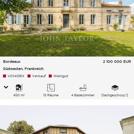
Bordeaux
2 100 000
EUR
Südwesten, Frankreich
V0140BX
Verkauf
Weingut
450 m²
15 Räume
4 Badezimmer
Dachgeschoss/2