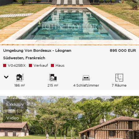
Umgebung Von Bordeaux - Léognan
895 000
EUR
Südwesten, Frankreich
V0425BX
Verkauf
Haus
186 m²
215 m²
4 Schlafzimmer
7 Räume
Exklusiv
Video