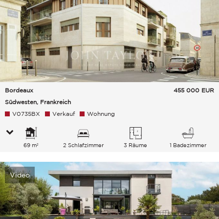
Bordeaux
455 000
EUR
Südwesten, Frankreich
V0735BX
Verkauf
Wohnung
69 m²
2 Schlafzimmer
3 Räume
1 Badezimmer
Video